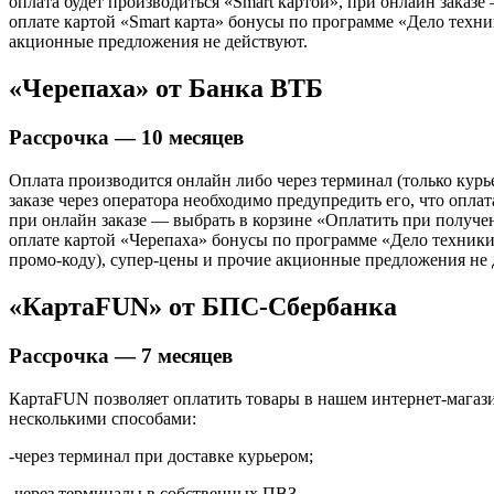
оплата будет производиться «Smart картой», при онлайн заказ
оплате картой «Smart карта» бонусы по программе «Дело техни
акционные предложения не действуют.
«Черепаха» от Банка ВТБ
Рассрочка — 10 месяцев
Оплата производится онлайн либо через терминал (только курь
заказе через оператора необходимо предупредить его, что оплат
при онлайн заказе — выбрать в корзине «Оплатить при получе
оплате картой «Черепаха» бонусы по программе «Дело техники»
промо-коду), супер-цены и прочие акционные предложения не 
«КартаFUN» от БПС-Сбербанка
Рассрочка — 7 месяцев
КартаFUN позволяет оплатить товары в нашем интернет-магаз
несколькими способами:
-через терминал при доставке курьером;
-через терминалы в собственных ПВЗ.