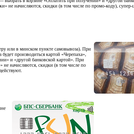
е — выбрать в корзине «Оплатить при получении» и «другой банк
ки» не начисляются, скидки (в том числе по промо-коду), супер
еру или в минском пункте самовывоза). При
а будет производиться картой «Черепаха»,
нии» и «другой банковской картой». При
 не начисляются, скидки (в том числе по
действуют.
ине