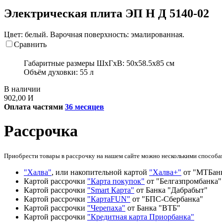
Электрическая плита ЭП Н Д 5140-02
Цвет: белый. Варочная поверхность: эмалированная.
Сравнить
Габаритные размеры ШхГхВ:
50x58.5x85 см
Объём духовки:
55 л
В наличии
902,00
И
Оплата частями
36 месяцев
Рассрочка
Приобрести товары в рассрочку на нашем сайте можно несколькими способа
"Халва"
, или накопительной картой
"Халва+"
от "МТБан
Картой рассрочки
"Карта покупок"
от "Белгазпромбанка"
Картой рассрочки
"Smart Карта"
от Банка "Дабрабыт"
Картой рассрочки
"КартаFUN"
от "БПС-Сбербанка"
Картой рассрочки
"Черепаха"
от Банка "ВТБ"
Картой рассрочки
"Кредитная карта Приорбанка"