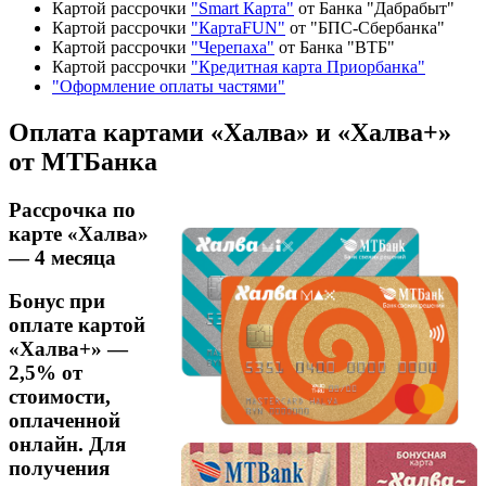
Картой рассрочки
"Smart Карта"
от Банка "Дабрабыт"
Картой рассрочки
"КартаFUN"
от "БПС-Сбербанка"
Картой рассрочки
"Черепаха"
от Банка "ВТБ"
Картой рассрочки
"Кредитная карта Приорбанка"
"Оформление оплаты частями"
Оплата картами «Халва» и «Халва+»
от МТБанка
Рассрочка по
карте «Халва»
— 4 месяца
Бонус при
оплате картой
«Халва+» —
2,5% от
стоимости,
оплаченной
онлайн. Для
получения