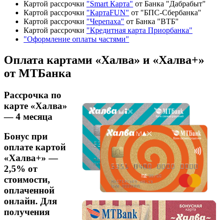
Картой рассрочки
"Smart Карта"
от Банка "Дабрабыт"
Картой рассрочки
"КартаFUN"
от "БПС-Сбербанка"
Картой рассрочки
"Черепаха"
от Банка "ВТБ"
Картой рассрочки
"Кредитная карта Приорбанка"
"Оформление оплаты частями"
Оплата картами «Халва» и «Халва+»
от МТБанка
Рассрочка по
карте «Халва»
— 4 месяца
Бонус при
оплате картой
«Халва+» —
2,5% от
стоимости,
оплаченной
онлайн. Для
получения