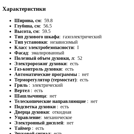
Характеристики
Ширина, см
: 59.8
Глубина, см
: 56.5
Высота, см
: 59.5
Тип духового шкафа
: газоэлектрический
Тип установки
: независимый
Класс электробезопасности
: I
Фасад
: эмалированный
Полезный объем духовки, л
: 52
Электророзжиг духовки
: есть
Газ-контроль духовки
: есть
Автоматические программы
: нет
Терморегулятор (термостат)
: есть
Гриль
: электрический
Вертел
: есть
Шашлычница
: нет
Телескопические направляющие
: нет
Подсветка духовки
: есть
Дверца духовки
: откидная
Управление
: механическое
Электронный дисплей
: нет
Таймер
: есть
Звуковой сигнал
: есть