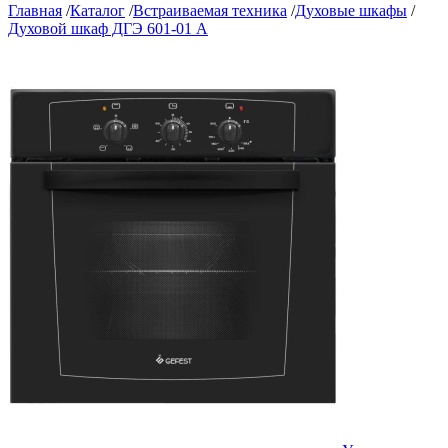
Главная
/
Каталог
/
Встраиваемая техника
/
Духовые шкафы
/
Духовой шкаф ДГЭ 601-01 А